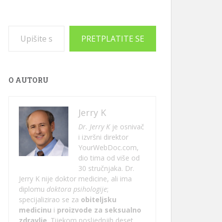
Upišite svoju e-poštu…
PRETPLATITE SE
O AUTORU
Jerry K
Dr. Jerry K
je osnivač
i izvršni direktor
YourWebDoc.com,
dio tima od više od
30 stručnjaka. Dr.
Jerry K nije doktor medicine, ali ima
diplomu
doktora psihologije
;
specijalizirao se za
obiteljsku
medicinu
i
proizvode za seksualno
zdravlje
. Tijekom posljednjih deset