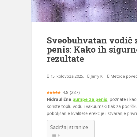
a
j
Sveobuhvatan vodič 
penis: Kako ih sigurno
rezultate
15. kolovoza 2025.
Jerry K
Metode poveć
4.8
(
287
)
Hidraulične
pumpe za penis
, poznate i ka
koriste toplu vodu i vakuumski tlak za podrš
poboljšanje kvalitete erekcije i stvaranje pri
Sadržaj stranice