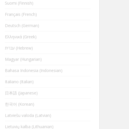
Suomi (Finnish)
Français (French)
Deutsch (German)
Ελληνικά (Greek)
עברית (Hebrew)
Magyar (Hungarian)
Bahasa Indonesia (Indonesian)
Italiano (Italian)
日本語 (Japanese)
한국어 (Korean)
Latviešu valoda (Latvian)
Lietuvių kalba (Lithuanian)