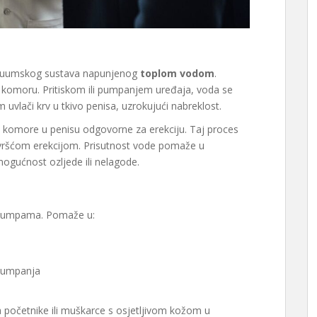
akuumskog sustava napunjenog
toplom vodom
.
 u komoru. Pritiskom ili pumpanjem uređaja, voda se
m uvlači krv u tkivo penisa, uzrokujući nabreklost.
 komore u penisu odgovorne za erekciju. Taj proces
 čvršćom erekcijom. Prisutnost vode pomaže u
mogućnost ozljede ili nelagode.
m pumpama. Pomaže u:
 pumpanja
a početnike ili muškarce s osjetljivom kožom u