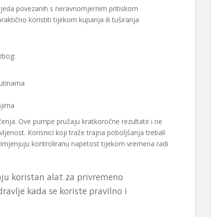
 ozljeda povezanih s neravnomjernim pritiskom
raktično koristiti tijekom kupanja ili tuširanja
zbog:
rutinama
njima
enja. Ove pumpe pružaju kratkoročne rezultate i ne
vljenost. Korisnici koji traže trajna poboljšanja trebali
primjenjuju kontroliranu napetost tijekom vremena radi
ju koristan alat za privremeno
ravlje kada se koriste pravilno i