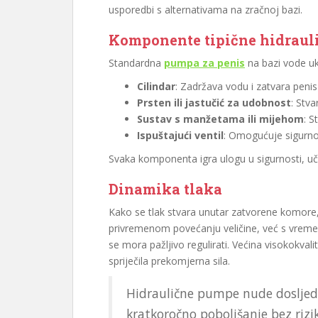
usporedbi s alternativama na zračnoj bazi.
Komponente tipične hidraul
Standardna
pumpa za penis
na bazi vode uk
Cilindar
: Zadržava vodu i zatvara penis
Prsten ili jastučić za udobnost
: Stva
Sustav s manžetama ili mijehom
: S
Ispuštajući ventil
: Omogućuje sigurno
Svaka komponenta igra ulogu u sigurnosti, uči
Dinamika tlaka
Kako se tlak stvara unutar zatvorene komore
privremenom povećanju veličine, već s vremen
se mora pažljivo regulirati. Većina visokokval
spriječila prekomjerna sila.
Hidraulične pumpe nude dosljed
kratkoročno poboljšanje bez riz