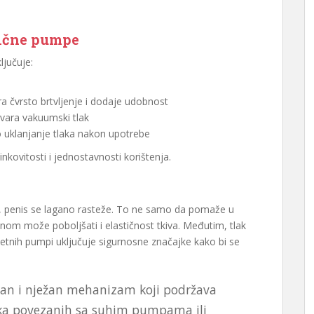
ične pumpe
ljučuje:
ra čvrsto brtvljenje i dodaje udobnost
tvara vakuumski tlak
 uklanjanje tlaka nakon upotrebe
nkovitosti i jednostavnosti korištenja.
, penis se lagano rasteže. To ne samo da pomaže u
om može poboljšati i elastičnost tkiva. Međutim, tlak
itetnih pumpi uključuje sigurnosne značajke kako bi se
an i nježan mehanizam koji podržava
ika povezanih sa suhim pumpama ili