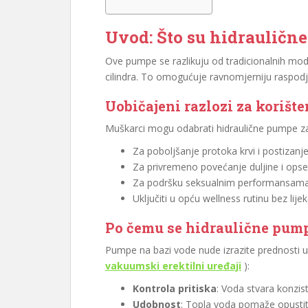
Uvod: Što su hidrauličn
Ove pumpe se razlikuju od tradicionalnih m
cilindra. To omogućuje ravnomjerniju raspodje
Uobičajeni razlozi za korište
Muškarci mogu odabrati hidraulične pumpe za 
Za poboljšanje protoka krvi i postizanje
Za privremeno povećanje duljine i ops
Za podršku seksualnim performansam
Uključiti u opću wellness rutinu bez lije
Po čemu se hidraulične pump
Pumpe na bazi vode nude izrazite prednosti
vakuumski erektilni uređaji
):
Kontrola pritiska
: Voda stvara konzist
Udobnost
: Topla voda pomaže opustiti