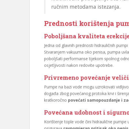
ručnim metodama istezanja.
Prednosti korištenja pum
Poboljšana kvaliteta erekcij
Jedna od glavnih prednosti hidrauličnih pumpi
Stvaranjem vakuuma oko penisa, pumpa uvlači
poboljšati performanse tijekom spolnog odnosa
osjetljivosti nakon redovite upotrebe.
Privremeno povećanje velič
Pumpe na bazi vode mogu uzrokovati vidljivo,
događa zbog povećanog protoka krvi i širenja 
kratkoročno
povećati samopouzdanje i za
Povećana udobnost i sigurn
Korištenje tople vode čini hidraulične pump
osigurava
ravnomjeran pritisak oko penis