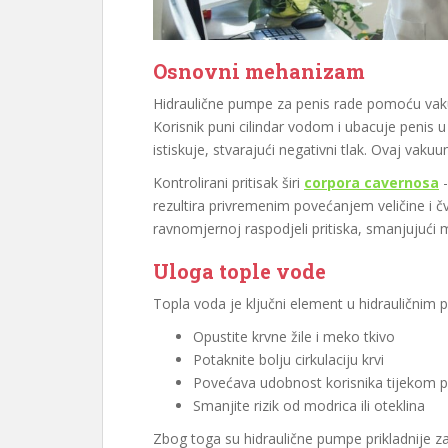
Osnovni mehanizam
Hidraulične pumpe za penis rade pomoću v
Korisnik puni cilindar vodom i ubacuje penis
istiskuje, stvarajući negativni tlak. Ovaj vakuu
Kontrolirani pritisak širi
corpora cavernosa
-
rezultira privremenim povećanjem veličine i
ravnomjernoj raspodjeli pritiska, smanjujući 
Uloga tople vode
Topla voda je ključni element u hidraulični
Opustite krvne žile i meko tkivo
Potaknite bolju cirkulaciju krvi
Povećava udobnost korisnika tijekom
Smanjite rizik od modrica ili oteklina
Zbog toga su hidraulične pumpe prikladnije z