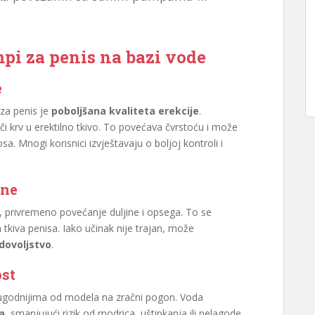
pi za penis na bazi vode
e
 za penis je
poboljšana kvaliteta erekcije
.
 krv u erektilno tkivo. To povećava čvrstoću i može
. Mnogi korisnici izvještavaju o boljoj kontroli i
ine
 privremeno povećanje duljine i opsega. To se
tkiva penisa. Iako učinak nije trajan, može
dovoljstvo
.
ost
e ugodnijima od modela na zračni pogon. Voda
a,
smanjujući rizik od modrica, uštipkanja ili nelagode.