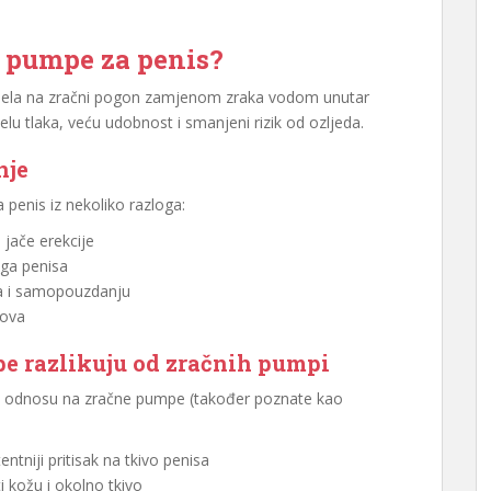
e pumpe za penis?
odela na zračni pogon zamjenom zraka vodom unutar
lu tlaka, veću udobnost i smanjeni rizik od ozljeda.
nje
penis iz nekoliko razloga:
 jače erekcije
ega penisa
a i samopouzdanju
kova
e razlikuju od zračnih pumpi
 u odnosu na zračne pumpe (također poznate kao
entniji pritisak na tkivo penisa
 kožu i okolno tkivo