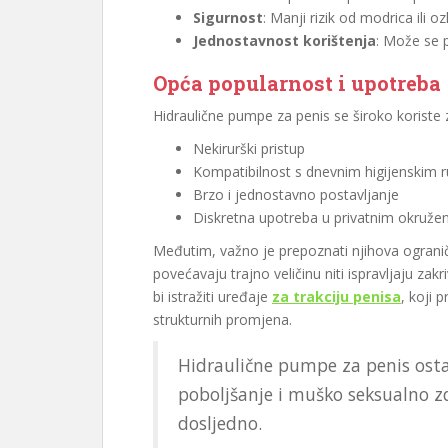
Sigurnost
: Manji rizik od modrica ili
Jednostavnost korištenja
: Može se p
Opća popularnost i upotreba
Hidraulične pumpe za penis se široko koriste 
Nekirurški pristup
Kompatibilnost s dnevnim higijenskim 
Brzo i jednostavno postavljanje
Diskretna upotreba u privatnim okruže
Međutim, važno je prepoznati njihova ogranič
povećavaju trajno veličinu niti ispravljaju zakri
bi istražiti uređaje
za trakciju penisa
, koji 
strukturnih promjena.
Hidraulične pumpe za penis osta
poboljšanje i muško seksualno zd
dosljedno.