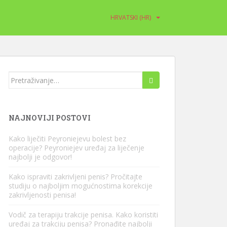
HRVATSKI (HR)
Traziti:
NAJNOVIJI POSTOVI
Kako liječiti Peyroniejevu bolest bez
operacije? Peyroniejev uređaj za liječenje
najbolji je odgovor!
Kako ispraviti zakrivljeni penis? Pročitajte
studiju o najboljim mogućnostima korekcije
zakrivljenosti penisa!
Vodič za terapiju trakcije penisa. Kako koristiti
uređaj za trakciju penisa? Pronađite najbolji