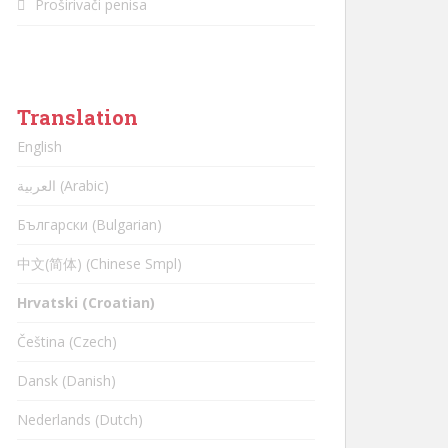
Proširivači penisa
Translation
English
العربية (Arabic)
Български (Bulgarian)
中文(简体) (Chinese Smpl)
Hrvatski (Croatian)
Čeština (Czech)
Dansk (Danish)
Nederlands (Dutch)