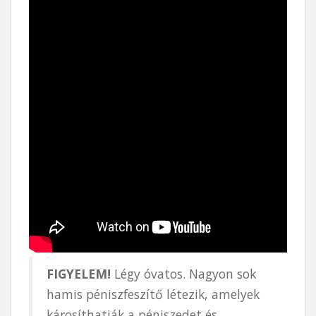
FIGYELEM!
Légy óvatos. Nagyon sok
hamis péniszfeszítő létezik, amelyek
károsíthatják a péniszedet és