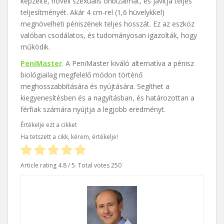
képzelte, növeli szexuális önbizalmát, és javítja teljes
teljesítményét. Akár 4 cm-rel (1,6 hüvelykkel)
megnövelheti péniszének teljes hosszát. Ez az eszköz
valóban csodálatos, és tudományosan igazolták, hogy
működik.
PeniMaster
. A PeniMaster kiváló alternatíva a pénisz
biológiailag megfelelő módon történő
meghosszabbítására és nyújtására. Segíthet a
kiegyenesítésben és a nagyításban, és határozottan a
férfiak számára nyújtja a legjobb eredményt.
Értékelje ezt a cikket
Ha tetszett a cikk, kérem, értékelje!
Article rating
4.8
/ 5. Total votes
250