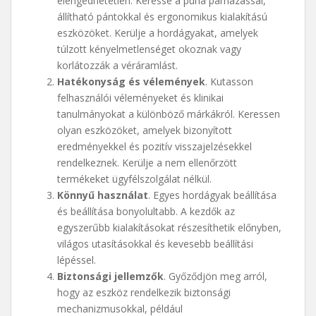
elengedhetetlen. Keresse a puha párnázással,
állítható pántokkal és ergonomikus kialakítású
eszközöket. Kerülje a hordágyakat, amelyek
túlzott kényelmetlenséget okoznak vagy
korlátozzák a véráramlást.
Hatékonyság és vélemények
. Kutasson
felhasználói véleményeket és klinikai
tanulmányokat a különböző márkákról. Keressen
olyan eszközöket, amelyek bizonyított
eredményekkel és pozitív visszajelzésekkel
rendelkeznek. Kerülje a nem ellenőrzött
termékeket ügyfélszolgálat nélkül.
Könnyű használat
. Egyes hordágyak beállítása
és beállítása bonyolultabb. A kezdők az
egyszerűbb kialakításokat részesíthetik előnyben,
világos utasításokkal és kevesebb beállítási
lépéssel.
Biztonsági jellemzők
. Győződjön meg arról,
hogy az eszköz rendelkezik biztonsági
mechanizmusokkal, például