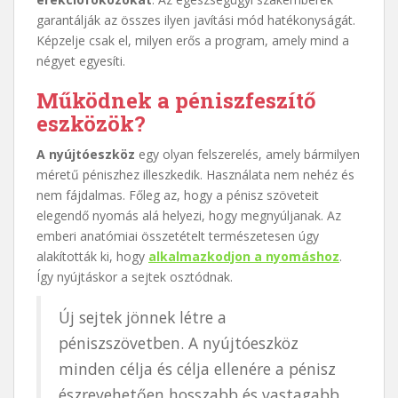
garantálják az összes ilyen javítási mód hatékonyságát.
Képzelje csak el, milyen erős a program, amely mind a
négyet egyesíti.
Működnek a péniszfeszítő
eszközök?
A nyújtóeszköz
egy olyan felszerelés, amely bármilyen
méretű péniszhez illeszkedik. Használata nem nehéz és
nem fájdalmas. Főleg az, hogy a pénisz szöveteit
elegendő nyomás alá helyezi, hogy megnyúljanak. Az
emberi anatómiai összetételt természetesen úgy
alakították ki, hogy
alkalmazkodjon a nyomáshoz
.
Így nyújtáskor a sejtek osztódnak.
Új sejtek jönnek létre a
péniszszövetben. A nyújtóeszköz
minden célja és célja ellenére a pénisz
észrevehetően hosszabb és vastagabb