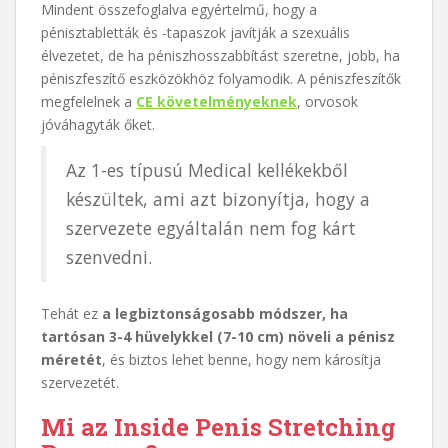
Mindent összefoglalva egyértelmű, hogy a
pénisztabletták és -tapaszok javítják a szexuális
élvezetet, de ha péniszhosszabbítást szeretne, jobb, ha
péniszfeszítő eszközökhöz folyamodik. A péniszfeszítők
megfelelnek a
CE követelményeknek
, orvosok
jóváhagyták őket.
Az 1-es típusú Medical kellékekből
készültek, ami azt bizonyítja, hogy a
szervezete egyáltalán nem fog kárt
szenvedni.
Tehát ez
a legbiztonságosabb módszer, ha
tartósan 3-4 hüvelykkel (7-10 cm) növeli a pénisz
méretét
, és biztos lehet benne, hogy nem károsítja
szervezetét.
Mi az Inside Penis Stretching