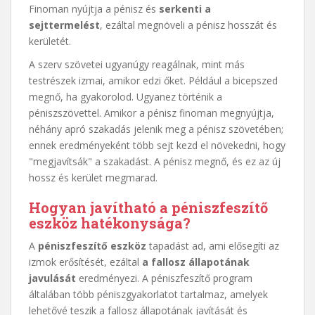
Finoman nyújtja a pénisz és
serkenti a
sejttermelést
, ezáltal megnöveli a pénisz hosszát és
kerületét.
A szerv szövetei ugyanúgy reagálnak, mint más
testrészek izmai, amikor edzi őket. Például a bicepszed
megnő, ha gyakorolod. Ugyanez történik a
péniszszövettel. Amikor a pénisz finoman megnyújtja,
néhány apró szakadás jelenik meg a pénisz szövetében;
ennek eredményeként több sejt kezd el növekedni, hogy
"megjavítsák" a szakadást. A pénisz megnő, és ez az új
hossz és kerület megmarad.
Hogyan javítható a péniszfeszítő
eszköz hatékonysága?
A
péniszfeszítő eszköz
tapadást ad, ami elősegíti az
izmok erősítését, ezáltal
a fallosz állapotának
javulását
eredményezi. A péniszfeszítő program
általában több péniszgyakorlatot tartalmaz, amelyek
lehetővé teszik a fallosz állapotának javítását és