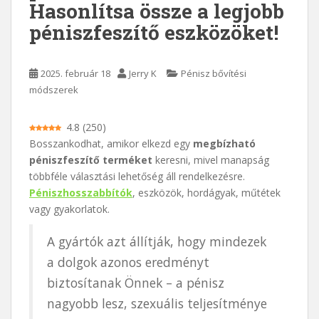
Hasonlítsa össze a legjobb
péniszfeszítő eszközöket!
2025. február 18
Jerry K
Pénisz bővítési
módszerek
4.8
(
250
)
Bosszankodhat, amikor elkezd egy
megbízható
péniszfeszítő terméket
keresni, mivel manapság
többféle választási lehetőség áll rendelkezésre.
Péniszhosszabbítók
, eszközök, hordágyak, műtétek
vagy gyakorlatok.
A gyártók azt állítják, hogy mindezek
a dolgok azonos eredményt
biztosítanak Önnek – a pénisz
nagyobb lesz, szexuális teljesítménye