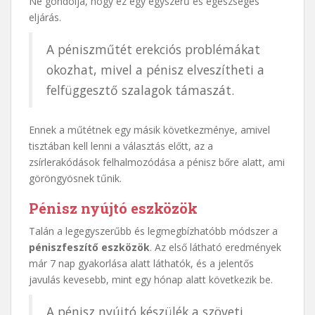
Ne gondolja, hogy ez egy egyszerű és egészséges
eljárás.
A péniszműtét erekciós problémákat
okozhat, mivel a pénisz elveszítheti a
felfüggesztő szalagok támaszát.
Ennek a műtétnek egy másik következménye, amivel
tisztában kell lenni a választás előtt, az a
zsírlerakódások felhalmozódása a pénisz bőre alatt, ami
göröngyösnek tűnik.
Pénisz nyújtó eszközök
Talán a legegyszerűbb és legmegbízhatóbb módszer a
péniszfeszítő eszközök
. Az első látható eredmények
már 7 nap gyakorlása alatt láthatók, és a jelentős
javulás kevesebb, mint egy hónap alatt következik be.
A pénisz nyújtó készülék a szöveti