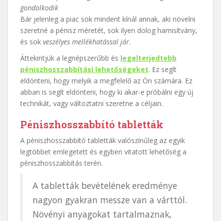
gondolkodik
Bár jelenleg a piac sok mindent kínál annak, aki növelni
szeretné a pénisz méretét, sok ilyen dolog hamisítvány,
és sok
veszélyes mellékhatással jár
.
Áttekintjük a legnépszerűbb és
legelterjedtebb
péniszhosszabbítási lehetőségeket
. Ez segít
eldönteni, hogy melyik a megfelelő az Ön számára. Ez
abban is segít eldönteni, hogy ki akar-e próbálni egy új
technikát, vagy változtatni szeretne a céljain.
Péniszhosszabbító tabletták
A péniszhosszabbító tabletták valószínűleg az egyik
legtöbbet emlegetett és egyben vitatott lehetőség a
péniszhosszabbítás terén.
A tabletták bevételének eredménye
nagyon gyakran messze van a várttól.
Növényi anyagokat tartalmaznak,