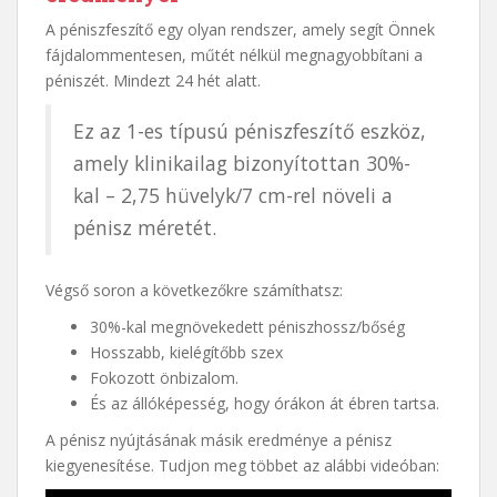
A péniszfeszítő egy olyan rendszer, amely segít Önnek
fájdalommentesen, műtét nélkül megnagyobbítani a
péniszét. Mindezt 24 hét alatt.
Ez az 1-es típusú péniszfeszítő eszköz,
amely klinikailag bizonyítottan 30%-
kal – 2,75 hüvelyk/7 cm-rel növeli a
pénisz méretét.
Végső soron a következőkre számíthatsz:
30%-kal megnövekedett péniszhossz/bőség
Hosszabb, kielégítőbb szex
Fokozott önbizalom.
És az állóképesség, hogy órákon át ébren tartsa.
A pénisz nyújtásának másik eredménye a pénisz
kiegyenesítése. Tudjon meg többet az alábbi videóban: