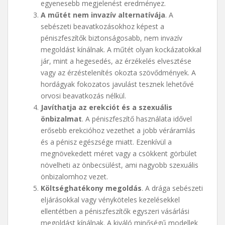
egyenesebb megjelenést eredményez.
A műtét nem invazív alternatívája
. A
sebészeti beavatkozásokhoz képest a
péniszfeszítők biztonságosabb, nem invazív
megoldást kínálnak. A műtét olyan kockázatokkal
jár, mint a hegesedés, az érzékelés elvesztése
vagy az érzéstelenítés okozta szövődmények. A
hordágyak fokozatos javulást tesznek lehetővé
orvosi beavatkozás nélkül.
Javíthatja az erekciót és a szexuális
önbizalmat
. A péniszfeszítő használata idővel
erősebb erekcióhoz vezethet a jobb véráramlás
és a pénisz egészsége miatt. Ezenkívül a
megnövekedett méret vagy a csökkent görbület
növelheti az önbecsülést, ami nagyobb szexuális
önbizalomhoz vezet.
Költséghatékony megoldás
. A drága sebészeti
eljárásokkal vagy vényköteles kezelésekkel
ellentétben a péniszfeszítők egyszeri vásárlási
megoldást kínálnak. A kiváló minőségű modellek