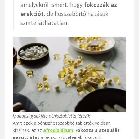
amelyekről ismert, hogy
fokozzák az
erekciót
, de hosszabbító hatásuk
szinte láthatatlan.
Manapság sokféle pénisztabletta létezik
Amit ezek a péniszhosszabbító tabletták valóban
kínálnak, az az
afrodiziákum
.
Fokozza a szexuális
együttlétet
a pénisz szöveteinek fokozott