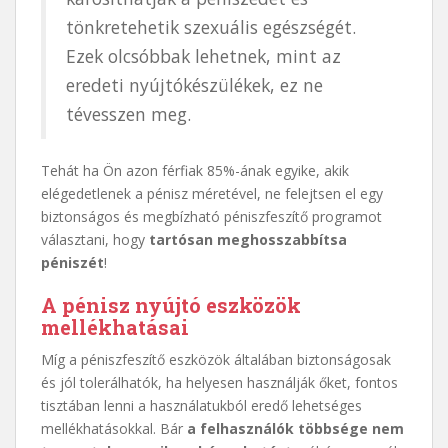
tönkretehetik szexuális egészségét.
Ezek olcsóbbak lehetnek, mint az
eredeti nyújtókészülékek, ez ne
tévesszen meg.
Tehát ha Ön azon férfiak 85%-ának egyike, akik
elégedetlenek a pénisz méretével, ne felejtsen el egy
biztonságos és megbízható péniszfeszítő programot
választani, hogy
tartósan meghosszabbítsa
péniszét
!
A pénisz nyújtó eszközök
mellékhatásai
Míg a péniszfeszítő eszközök általában biztonságosak
és jól tolerálhatók, ha helyesen használják őket, fontos
tisztában lenni a használatukból eredő lehetséges
mellékhatásokkal. Bár
a felhasználók többsége nem