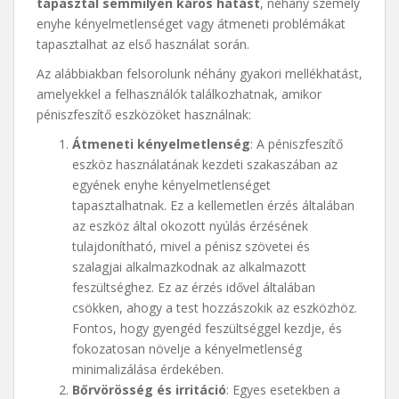
tapasztal semmilyen káros hatást
, néhány személy
enyhe kényelmetlenséget vagy átmeneti problémákat
tapasztalhat az első használat során.
Az alábbiakban felsorolunk néhány gyakori mellékhatást,
amelyekkel a felhasználók találkozhatnak, amikor
péniszfeszítő eszközöket használnak:
Átmeneti kényelmetlenség
: A péniszfeszítő
eszköz használatának kezdeti szakaszában az
egyének enyhe kényelmetlenséget
tapasztalhatnak. Ez a kellemetlen érzés általában
az eszköz által okozott nyúlás érzésének
tulajdonítható, mivel a pénisz szövetei és
szalagjai alkalmazkodnak az alkalmazott
feszültséghez. Ez az érzés idővel általában
csökken, ahogy a test hozzászokik az eszközhöz.
Fontos, hogy gyengéd feszültséggel kezdje, és
fokozatosan növelje a kényelmetlenség
minimalizálása érdekében.
Bőrvörösség és irritáció
: Egyes esetekben a