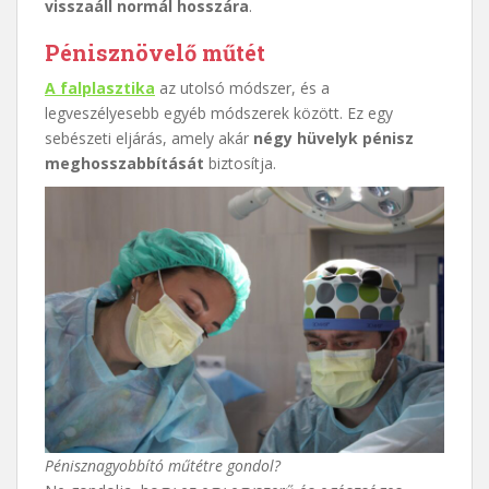
visszaáll normál hosszára
.
Pénisznövelő műtét
A falplasztika
az utolsó módszer, és a
legveszélyesebb egyéb módszerek között. Ez egy
sebészeti eljárás, amely akár
négy hüvelyk pénisz
meghosszabbítását
biztosítja.
Pénisznagyobbító műtétre gondol?