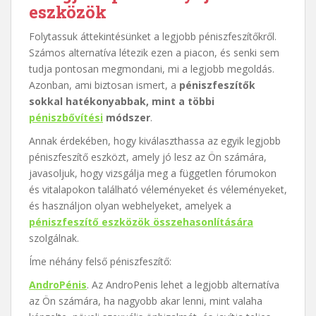
eszközök
Folytassuk áttekintésünket a legjobb péniszfeszítőkről.
Számos alternatíva létezik ezen a piacon, és senki sem
tudja pontosan megmondani, mi a legjobb megoldás.
Azonban, ami biztosan ismert, a
péniszfeszítők
sokkal hatékonyabbak, mint a többi
péniszbővítési
módszer
.
Annak érdekében, hogy kiválaszthassa az egyik legjobb
péniszfeszítő eszközt, amely jó lesz az Ön számára,
javasoljuk, hogy vizsgálja meg a független fórumokon
és vitalapokon található véleményeket és véleményeket,
és használjon olyan webhelyeket, amelyek a
péniszfeszítő eszközök összehasonlítására
szolgálnak.
Íme néhány felső péniszfeszítő:
AndroPénis
. Az AndroPenis lehet a legjobb alternatíva
az Ön számára, ha nagyobb akar lenni, mint valaha