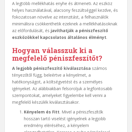
A legtöbb mellékhatás enyhe és átmeneti. Az eszköz
helyes használatával, alacsony feszültséggel kezdve, és
fokozatosan növelve az intenzitást, a felhasználók
minimálisra csökkenthetik ezeknek a mellékhatásoknak
az előfordulását, és
javíthatják a péniszfeszítő
eszközökkel kapcsolatos általános élményt
.
Hogyan válasszuk ki a
megfelelő péniszfeszítőt?
A legjobb péniszfeszítő kiválasztása
számos
tényezőtől függ, beleértve a kényelmet, a
hatékonyságot, a költségvetést és a személyes
igényeket. Az alábbiakban felsoroljuk a legfontosabb
szempontokat, amelyeket figyelembe kell venni a
megfelelő készülék kiválasztásakor.
Kényelem és Fitt
. Mivel a péniszfeszítők
hosszan tartó viselést igényelnek a legjobb
eredmény eléréséhez, a kényelem