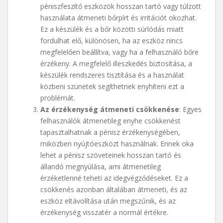
péniszfeszítő eszközök hosszan tartó vagy túlzott
használata átmeneti bőrpírt és irritációt okozhat.
Ez a készülék és a bőr közötti súrlódás miatt
fordulhat elő, különösen, ha az eszköz nincs
megfelelően beállítva, vagy ha a felhasználó bőre
érzékeny. A megfelelő illeszkedés biztosítása, a
készülék rendszeres tisztítása és a használat
közbeni szünetek segíthetnek enyhíteni ezt a
problémát.
Az érzékenység átmeneti csökkenése
: Egyes
felhasználók átmenetileg enyhe csökkenést
tapasztalhatnak a pénisz érzékenységében,
miközben nyújtóeszközt használnak. Ennek oka
lehet a pénisz szöveteinek hosszan tartó és
állandó megnyúlása, ami átmenetileg
érzéketlenné teheti az idegvégződéseket. Ez a
csökkenés azonban általában átmeneti, és az
eszköz eltávolítása után megszűnik, és az
érzékenység visszatér a normál értékre.