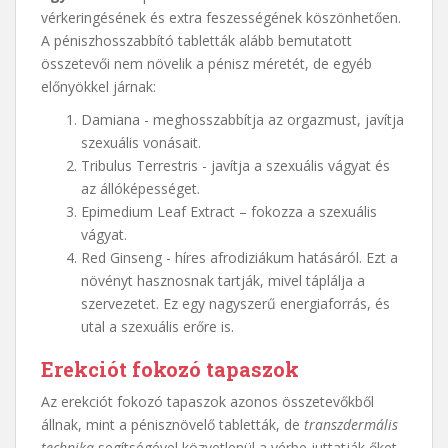
vérkeringésének és extra feszességének köszönhetően.
A péniszhosszabbító tabletták alább bemutatott
összetevői nem növelik a pénisz méretét, de egyéb
előnyökkel járnak:
Damiana - meghosszabbítja az orgazmust, javítja
szexuális vonásait.
Tribulus Terrestris - javítja a szexuális vágyat és
az állóképességet.
Epimedium Leaf Extract – fokozza a szexuális
vágyat.
Red Ginseng - híres afrodiziákum hatásáról. Ezt a
növényt hasznosnak tartják, mivel táplálja a
szervezetet. Ez egy nagyszerű energiaforrás, és
utal a szexuális erőre is.
Erekciót fokozó tapaszok
Az erekciót fokozó tapaszok azonos összetevőkből
állnak, mint a pénisznövelő tabletták, de
transzdermális
technika
segítségével közvetlenül a vérbe juttatják őket.