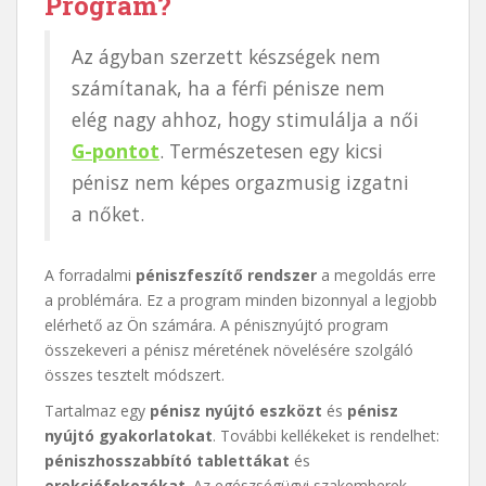
Program?
Az ágyban szerzett készségek nem
számítanak, ha a férfi pénisze nem
elég nagy ahhoz, hogy stimulálja a női
G-pontot
. Természetesen egy kicsi
pénisz nem képes orgazmusig izgatni
a nőket.
A forradalmi
péniszfeszítő rendszer
a megoldás erre
a problémára. Ez a program minden bizonnyal a legjobb
elérhető az Ön számára. A pénisznyújtó program
összekeveri a pénisz méretének növelésére szolgáló
összes tesztelt módszert.
Tartalmaz egy
pénisz nyújtó eszközt
és
pénisz
nyújtó gyakorlatokat
. További kellékeket is rendelhet:
péniszhosszabbító tablettákat
és
erekciófokozókat
. Az egészségügyi szakemberek