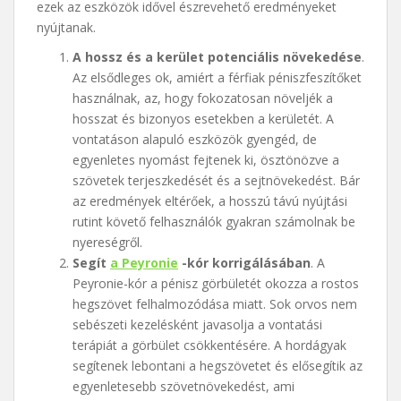
ezek az eszközök idővel észrevehető eredményeket
nyújtanak.
A hossz és a kerület potenciális növekedése
.
Az elsődleges ok, amiért a férfiak péniszfeszítőket
használnak, az, hogy fokozatosan növeljék a
hosszat és bizonyos esetekben a kerületét. A
vontatáson alapuló eszközök gyengéd, de
egyenletes nyomást fejtenek ki, ösztönözve a
szövetek terjeszkedését és a sejtnövekedést. Bár
az eredmények eltérőek, a hosszú távú nyújtási
rutint követő felhasználók gyakran számolnak be
nyereségről.
Segít
a Peyronie
-kór korrigálásában
. A
Peyronie-kór a pénisz görbületét okozza a rostos
hegszövet felhalmozódása miatt. Sok orvos nem
sebészeti kezelésként javasolja a vontatási
terápiát a görbület csökkentésére. A hordágyak
segítenek lebontani a hegszövetet és elősegítik az
egyenletesebb szövetnövekedést, ami