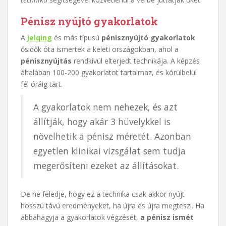
Pénisz nyújtó gyakorlatok
A
jelqing
és más típusú
pénisznyújtó gyakorlatok
ősidők óta ismertek a keleti országokban, ahol a
pénisznyújtás
rendkívül elterjedt technikája. A képzés
általában 100-200 gyakorlatot tartalmaz, és körülbelül
fél óráig tart.
A gyakorlatok nem nehezek, és azt
állítják, hogy akár 3 hüvelykkel is
növelhetik a pénisz méretét. Azonban
egyetlen klinikai vizsgálat sem tudja
megerősíteni ezeket az állításokat.
De ne feledje, hogy ez a technika csak akkor nyújt
hosszú távú eredményeket, ha újra és újra megteszi. Ha
abbahagyja a gyakorlatok végzését,
a pénisz ismét