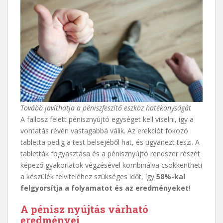
Tovább javíthatja a péniszfeszítő eszköz hatékonyságát
A fallosz felett pénisznyújtó egységet kell viselni, így a
vontatás révén vastagabbá válik. Az erekciót fokozó
tabletta pedig a test belsejéből hat, és ugyanezt teszi. A
tabletták fogyasztása és a pénisznyújtó rendszer részét
képező gyakorlatok végzésével kombinálva csökkentheti
a készülék felviteléhez szükséges időt, így
58%-kal
felgyorsítja a folyamatot és az eredményeket
!
A pénisz nyújtás várható
eredményei