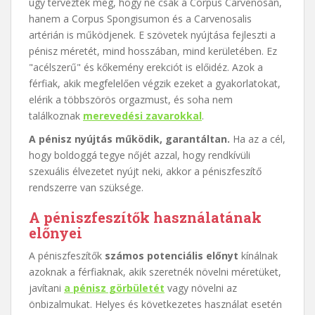
úgy tervezték meg, hogy ne csak a Corpus Carvenosán,
hanem a Corpus Spongisumon és a Carvenosalis
artérián is működjenek. E szövetek nyújtása fejleszti a
pénisz méretét, mind hosszában, mind kerületében. Ez
"acélszerű" és kőkemény erekciót is előidéz. Azok a
férfiak, akik megfelelően végzik ezeket a gyakorlatokat,
elérik a többszörös orgazmust, és soha nem
találkoznak
merevedési zavarokkal
.
A pénisz nyújtás működik, garantáltan.
Ha az a cél,
hogy boldoggá tegye nőjét azzal, hogy rendkívüli
szexuális élvezetet nyújt neki, akkor a péniszfeszítő
rendszerre van szüksége.
A péniszfeszítők használatának
előnyei
A péniszfeszítők
számos potenciális előnyt
kínálnak
azoknak a férfiaknak, akik szeretnék növelni méretüket,
javítani
a pénisz görbületét
vagy növelni az
önbizalmukat. Helyes és következetes használat esetén