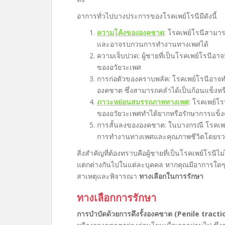
อาการทั่วไปบางประการของโรคเพย์โรนีมีดังนี้
ความโค้งขององคชาต
: โรคเพย์โรนีสามาร
และอาจรบกวนการทำงานทางเพศได้
ความเจ็บปวด: ผู้ชายที่เป็นโรคเพย์โรนี
ของอวัยวะเพศ
การก่อตัวของคราบพลัค: โรคเพย์โรนีอาจทำใ
องคชาต ซึ่งสามารถคลำได้เป็นก้อนแข็งห
ภาวะหย่อนสมรรถภาพทางเพศ
: โรคเพย์โ
ของอวัยวะเพศทำได้ยากหรือรักษาการแข็งต
การสั้นลงขององคชาต: ในบางกรณี โรคเพย์
การทำงานทางเพศและคุณภาพชีวิตโดยรว
สิ่งสำคัญที่ต้องทราบคือผู้ชายที่เป็นโรคเพย์โรน
แตกต่างกันไปในแต่ละบุคคล หากคุณมีอาการใดๆ ท
สาเหตุและพิจารณา
ทางเลือกในการรักษา
ทางเลือกการรักษา
การบำบัดด้วยการดึงรั้งองคชาต (Penile tract