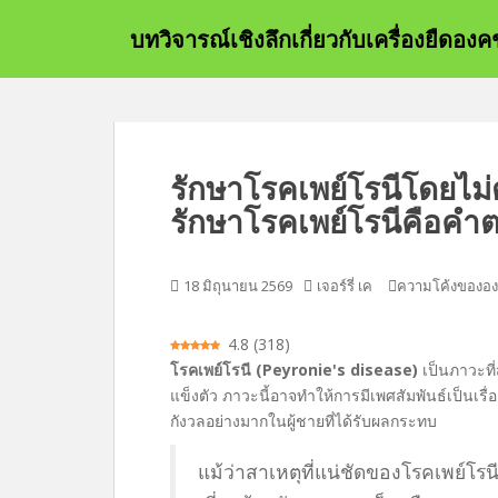
ข้
บทวิจารณ์เชิงลึกเกี่ยวกับเครื่องยืด
า
ม
ไ
ป
ที่
เ
รักษาโรคเพย์โรนีโดยไม่ต
นื้
รักษาโรคเพย์โรนีคือคำตอบ
อ
ห
า
18 มิถุนายน 2569
เจอร์รี่ เค
ความโค้งของอ
ห
ลั
ก
4.8
(
318
)
โรคเพย์โรนี (Peyronie's disease)
เป็นภาวะที
แข็งตัว ภาวะนี้อาจทำให้การมีเพศสัมพันธ์เป็นเร
กังวลอย่างมากในผู้ชายที่ได้รับผลกระทบ
แม้ว่าสาเหตุที่แน่ชัดของโรคเพย์โรนีย